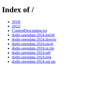
Index of /
2018/
2022/
ContentDescription.txt
dodis-opendata-2024-lod.ttl
dodis-opendata-2024.drawio
dodis-opendata-2024.mwb
dodis-opendata-2024.nt.zip
dodis-opendata-2024.pdf
dodis-opendata-2024.png
dodis-opendata-2024.sql.zip